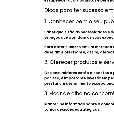
estabelecer acordos justos e benéfi
Dicas para ter sucesso e
1. Conhecer bem o seu púb
Saber quais são as necessidades e d
serviços que atendam às suas expect
Para obter sucesso em um mercado co
desejam e precisam e, assim, oferec
2. Oferecer produtos e ser
Os consumidores estão dispostos a p
por isso, é importante investir em p
prestar um atendimento excepcional
3. Ficar de olho na conco
Manter-se informado sobre a concor
tomar decisões estratégicas.