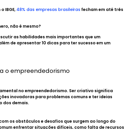
 o IBGE,
48% das empresas brasileiras
fecham em até três
mero, não é mesmo?
iscutir as habilidades mais importantes que um
além de apresentar 10 dicas para ter sucesso em um
ara o empreendedorismo
damental no empreendedorismo. Ser criativo significa
uções inovadoras para problemas comuns e ter ideias
io dos demais.
r com os obstáculos e desafios que surgem ao longo do
mum enfrentar situações difíceis, como falta de recursos