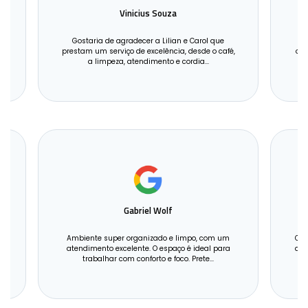
Vinicius Souza
Gostaria de agradecer a Lilian e Carol que
prestam um serviço de excelência, desde o café,
org
a limpeza, atendimento e cordia...
A
Gabriel Wolf
Ambiente super organizado e limpo, com um
Que
m
atendimento excelente. O espaço é ideal para
ate
trabalhar com conforto e foco. Prete...