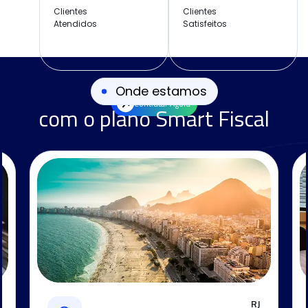
Clientes
Clientes
Atendidos
Satisfeitos
Onde estamos
Contratar Agora
com o plano Smart Fiscal
RJ