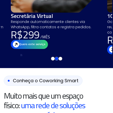
Secretária Virtual
10
Responde automaticamente clientes
via
Ga
em
WhatsApp, filtra contatos e
registra pedidos.
re
R$299
.
com
R
/MÊS
Quero este serviço
Conheça o Coworking Smart
Muito mais que um espaço
físico:
uma rede de soluções