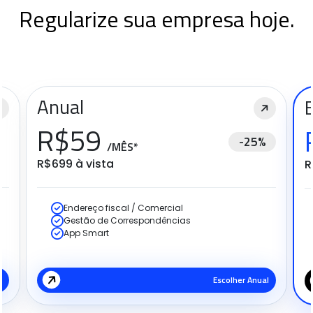
Regularize sua empresa hoje.
Anual
R$59
-25%
/MÊS*
R$699 à vista
R
Endereço fiscal / Comercial
Gestão de Correspondências
App Smart
l
Escolher Anual