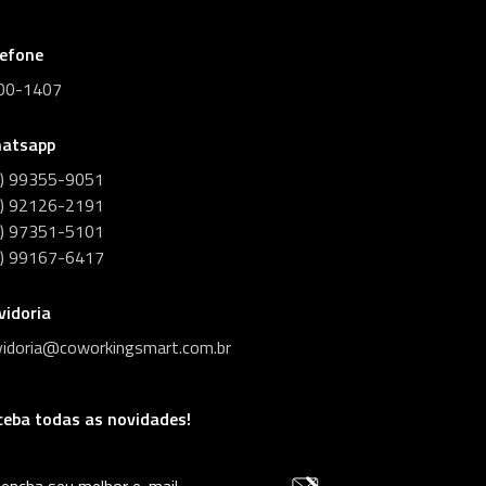
lefone
00-1407
atsapp
1) 99355-9051
1) 92126-2191
1) 97351-5101
1) 99167-6417
vidoria
vidoria@coworkingsmart.com.br
ceba todas as novidades!