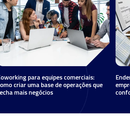
Coworking para equipes comerciais:
Ender
como criar uma base de operações que
empre
fecha mais negócios
conf