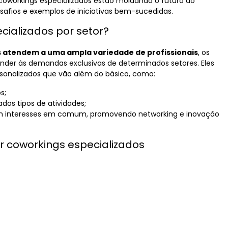
coworkings especializados estão moldando o futuro do
esafios e exemplos de iniciativas bem-sucedidas.
cializados por setor?
s atendem a uma ampla variedade de profissionais
, os
ender às demandas exclusivas de determinados setores. Eles
rsonalizados que vão além do básico, como:
s;
dos tipos de atividades;
om interesses em comum, promovendo networking e inovação
r coworkings especializados