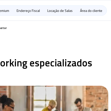
remium
Endereço Fiscal
Locação de Salas
Área do cliente
setor
orking especializados