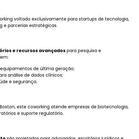
king voltado exclusivamente para startups de tecnologia,
 e parcerias estratégicas.
órios e recursos avançados
para pesquisa e
uem:
 equipamentos de última geração;
ra análise de dados clínicos;
de e segurança.
Boston, este coworking atende empresas de biotecnologia,
atórios e suporte regulatório.
ito
são projetados para advogados, escritórios jurídicos e