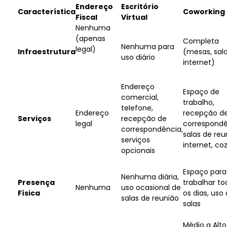
Endereço
Escritório
Característica
Coworking
Fiscal
Virtual
Nenhuma
(apenas
Completa
Nenhuma para
legal)
Infraestrutura
(mesas, sala
uso diário
internet)
Endereço
Espaço de
comercial,
trabalho,
telefone,
Endereço
recepção d
Serviços
recepção de
legal
correspondê
correspondência,
salas de reu
serviços
internet, co
opcionais
Espaço para
Nenhuma diária,
Presença
trabalhar to
Nenhuma
uso ocasional de
Física
os dias, uso
salas de reunião
salas
Médio a Alto