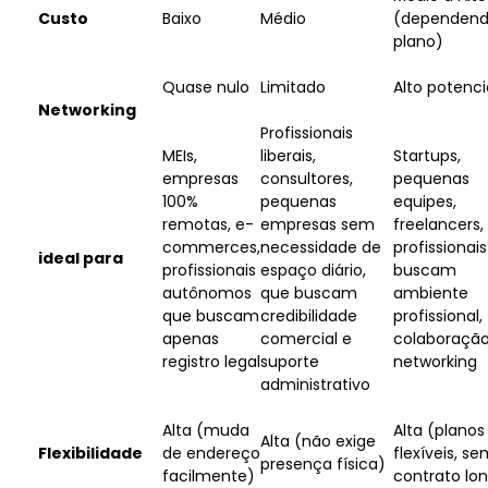
Custo
Baixo
Médio
(dependend
plano)
Quase nulo
Limitado
Alto potenci
Networking
Profissionais
MEIs,
liberais,
Startups,
empresas
consultores,
pequenas
100%
pequenas
equipes,
remotas, e-
empresas sem
freelancers,
commerces,
necessidade de
profissionai
ideal para
profissionais
espaço diário,
buscam
autônomos
que buscam
ambiente
que buscam
credibilidade
profissional,
apenas
comercial e
colaboração
registro legal
suporte
networking
administrativo
Alta (muda
Alta (planos
Alta (não exige
Flexibilidade
de endereço
flexíveis, s
presença física)
facilmente)
contrato lo