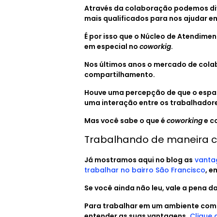
Através da colaboração podemos div
mais qualificados para nos ajudar e
É por isso que o Núcleo de Atendime
em especial no
coworkig
.
Nos últimos anos o mercado de cola
compartilhamento.
Houve uma percepção de que o espa
uma interação entre os trabalhador
Mas você sabe o que é
coworking
e c
Trabalhando de maneira c
Já mostramos aqui no blog as
vantag
trabalhar no bairro São Francisco
, e
Se você ainda não leu, vale a pena d
Para trabalhar em um ambiente comp
entender as suas vantagens.
Clique 