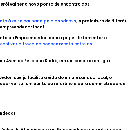
erói vai ser o novo ponto de encontro dos
ate á crise causada pela pandemia
, a prefeitura de Niterói
 empreendedor local.
mento ao Empreendedor, com o papel de fomentar o
centivar a troca de conhecimento entre os
 na Avenida Feliciano Sodré, em um casarão antigo e
.
or, que já facilita a vida do empresariado local, o
dor vai ser um ponto de referência para administradores
 Núcleo de Atendimento ao Empreendedor estará situado