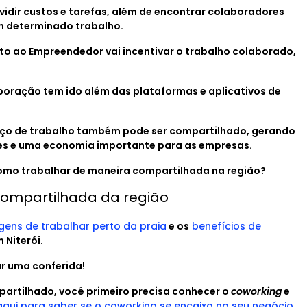
idir custos e tarefas, além de encontrar colaboradores
m determinado trabalho.
nto ao Empreendedor vai incentivar o trabalho colaborado,
boração tem ido além das plataformas e aplicativos de
ço de trabalho também pode ser compartilhado, gerando
es e uma economia importante para as empresas.
omo trabalhar de maneira compartilhada na região?
ompartilhada da região
ens de trabalhar perto da praia
e os
benefícios de
m Niterói.
ar uma conferida!
artilhado, você primeiro precisa conhecer o
coworking
e
aqui para saber se o coworking se encaixa no seu negócio.