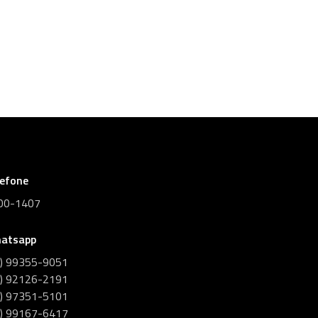
lefone
00-1407
atsapp
1) 99355-9051
1) 92126-2191
1) 97351-5101
1) 99167-6417