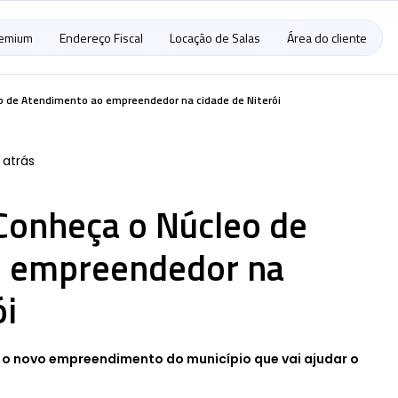
remium
Endereço Fiscal
Locação de Salas
Área do cliente
o de Atendimento ao empreendedor na cidade de Niterói
 atrás
Conheça o Núcleo de
o empreendedor na
ói
 o novo empreendimento do município que vai ajudar o