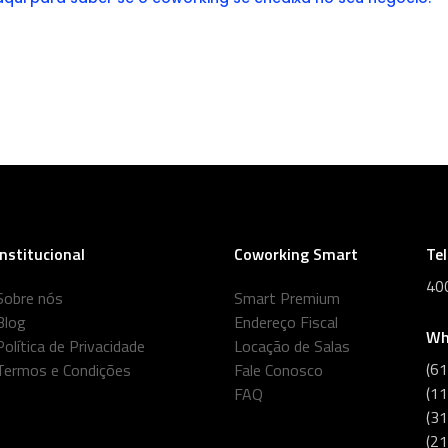
Institucional
Coworking Smart
Te
40
Sobre nós
Smart Premium
Blog
Endereço Fiscal
Wh
Política de Privacidade
Locação de Salas
(6
Termos e Condições
Fale Conosco
(1
FAQ
(3
(2