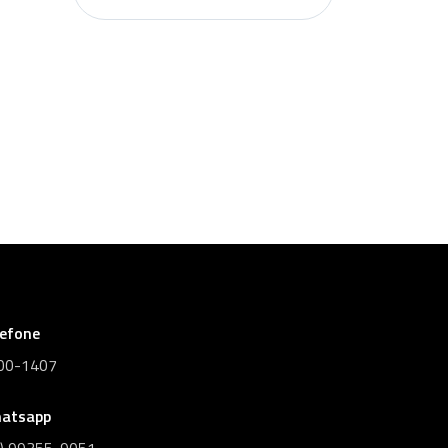
lefone
00-1407
atsapp