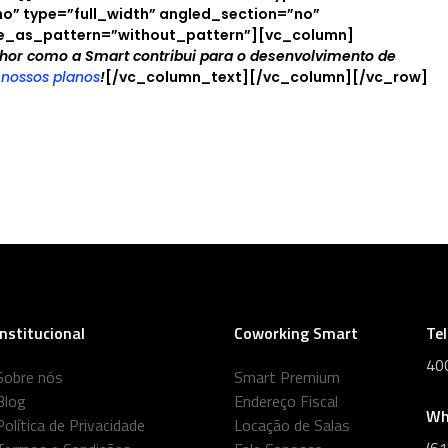
o” type=”full_width” angled_section=”no”
ge_as_pattern=”without_pattern”][vc_column]
hor como a Smart contribui para o desenvolvimento de
nossos planos
!
[/vc_column_text][/vc_column][/vc_row]
Institucional
Coworking Smart
Te
40
Sobre nós
Smart Premium
Blog
Endereço Fiscal
Wh
Política de Privacidade
Locação de Salas