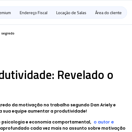
remium
Endereço Fiscal
Locação de Salas
Área do cliente
o segredo
dutividade: Revelado o
egredo da motivação no trabalho segundo Dan Ariely e
ra sua equipe aumentar a produtividade!
e psicologia e economia comportamental,
o autor e
 aprofundado cada vez mais no assunto sobre motivação