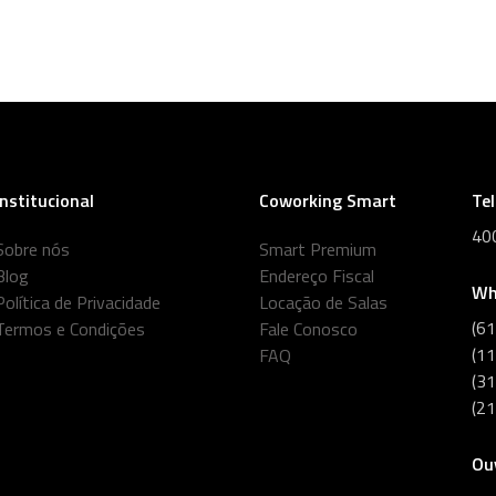
Institucional
Coworking Smart
Te
40
Sobre nós
Smart Premium
Blog
Endereço Fiscal
Wh
Política de Privacidade
Locação de Salas
(6
Termos e Condições
Fale Conosco
(1
FAQ
(3
(2
Ou