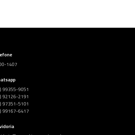
lefone
00-1407
atsapp
1) 99355-9051
1) 92126-2191
1) 97351-5101
1) 99167-6417
vidoria