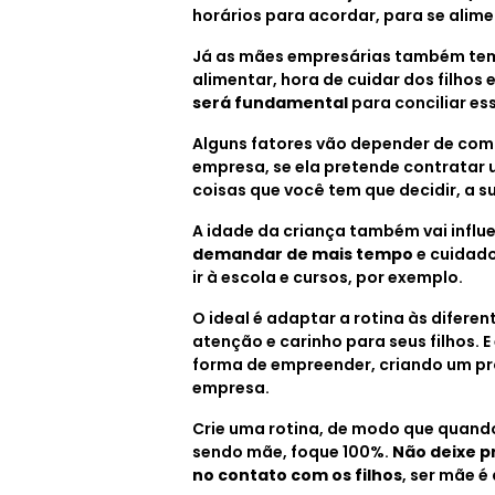
horários para acordar, para se alime
Já as mães empresárias também tem s
alimentar, hora de cuidar dos filhos 
será fundamental
para conciliar es
Alguns fatores vão depender de com
empresa, se ela pretende contratar
coisas que você tem que decidir, a s
A idade da criança também vai influ
demandar de mais tempo
e cuidado
ir à escola e cursos, por exemplo.
O ideal é adaptar a rotina às difere
atenção e carinho para seus filhos.
forma de empreender, criando um pro
empresa.
Crie uma rotina, de modo que quando
sendo mãe, foque 100%.
Não deixe p
no contato com os filhos
, ser mãe é