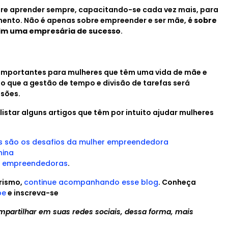
 aprender sempre, capacitando-se cada vez mais, para
mento. Não é apenas sobre empreender e ser mãe,
é sobre
sim uma empresária de sucesso
.
s importantes para mulheres que têm uma vida de mãe e
o que a gestão de tempo e divisão de tarefas será
ssões.
istar alguns artigos que têm por intuito ajudar mulheres
 são os desafios da mulher empreendedora
nina
s empreendedoras
.
rismo,
continue acompanhando esse blog
. Conheça
be
e inscreva-se
partilhar em suas redes sociais, dessa forma, mais