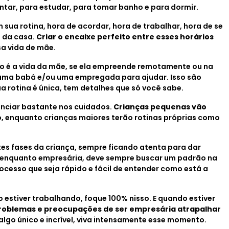
ntar, para estudar, para tomar banho e para dormir.
ua rotina, hora de acordar, hora de trabalhar, hora de se
e da casa.
Criar o encaixe perfeito entre esses horários
sa vida de mãe.
o é a vida da mãe, se ela empreende remotamente ou na
 uma babá e/ou uma empregada para ajudar. Isso são
ua rotina é única, tem detalhes que só você sabe.
enciar bastante nos cuidados.
Crianças pequenas vão
, enquanto crianças maiores terão rotinas próprias como
ntes fases da criança, sempre ficando atenta para dar
 E enquanto empresária, deve sempre buscar um padrão na
cesso que seja rápido e fácil de entender como está a
 estiver trabalhando, foque 100% nisso. E quando estiver
roblemas e preocupações de ser empresária atrapalhar
 algo único e incrível, viva intensamente esse momento.