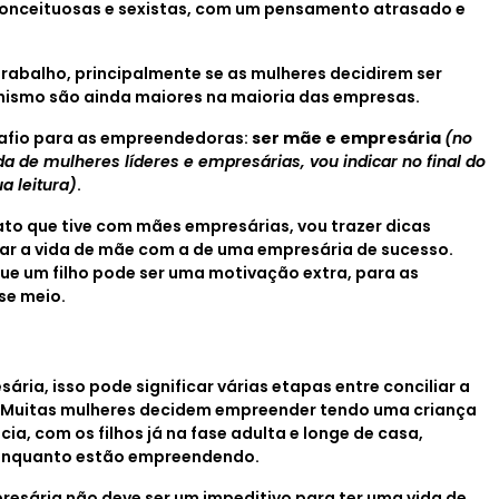
onceituosas e sexistas, com um pensamento atrasado e
rabalho, principalmente se as mulheres decidirem ser
hismo são ainda maiores na maioria das empresas.
safio para as empreendedoras:
ser mãe e empresária
(no
da de mulheres líderes e empresárias, vou indicar no final do
a leitura)
.
ato que tive com mães empresárias, vou trazer dicas
ar a vida de mãe com a de uma empresária de sucesso.
que um filho pode ser uma motivação extra, para as
se meio.
ia, isso pode significar várias etapas entre conciliar a
. Muitas mulheres decidem empreender tendo uma criança
ia, com os filhos já na fase adulta e longe de casa,
 enquanto estão empreendendo.
resária não deve ser um impeditivo para ter uma vida de