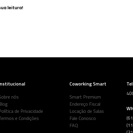
ua leitura!
Institucional
Coworking Smart
Te
40
Sobre nós
Smart Premium
Blog
Endereço Fiscal
Wh
Política de Privacidade
Locação de Salas
(6
Termos e Condições
Fale Conosco
(1
FAQ
(3