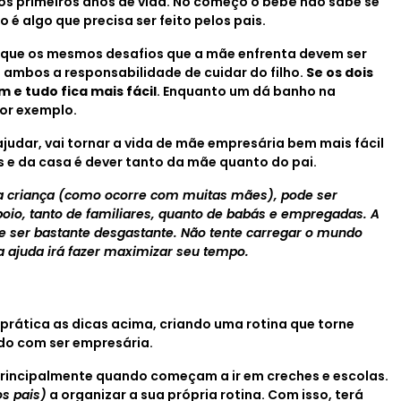
os primeiros anos de vida. No começo o bebê não sabe se
o é algo que precisa ser feito pelos pais.
o que os mesmos desafios que a mãe enfrenta devem ser
e ambos a responsabilidade de cuidar do filho.
Se os dois
 e tudo fica mais fácil
. Enquanto um dá banho na
por exemplo.
judar, vai tornar a vida de mãe empresária bem mais fácil
s e da casa é dever tanto da mãe quanto do pai.
 da criança (como ocorre com muitas mães), pode ser
o, tanto de familiares, quanto de babás e empregadas. A
e ser bastante desgastante. Não tente carregar o mundo
a ajuda irá fazer maximizar seu tempo.
rática as dicas acima, criando uma rotina que torne
ndo com ser empresária.
principalmente quando começam a ir em creches e escolas.
os pais)
a organizar a sua própria rotina. Com isso, terá