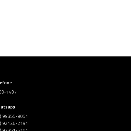
lefone
00-1407
atsapp
1) 99355-9051
1) 92126-2191
1) 97351-5101