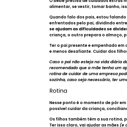
O bebê precisa de cuidados extras n
alimentar, se vestir, tomar banho, iss
Quando falo dos pais, estou faland
enfrentados pelo pai, dividindo entr
se ajudam as dificuldades se dividem
criança, o outro prepara o almoço, 
Ter o pai presente e empenhado em a
e menos desafiante. Cuidar dos filho
Caso o pai não esteja na vida diária
recomendado que a mãe tenha um apoi
rotina de cuidar de uma empresa pod
sozinha, caso seja necessário, ter um
Rotina
Nesse ponto é o momento de pôr em p
possível cuidar da criança, concilia
Os filhos também têm a sua rotina, 
Ter isso claro, vai ajudar as mães
(e 