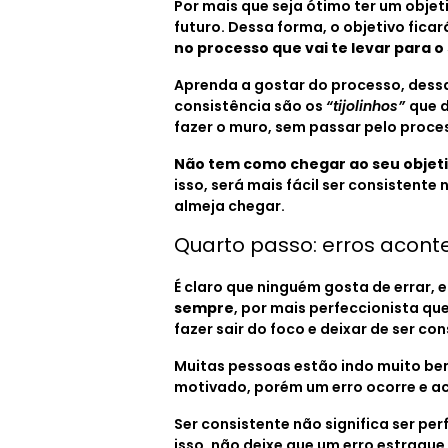
Por mais que seja ótimo ter um obje
futuro. Dessa forma, o objetivo fica
no processo que vai te levar para o
Aprenda a gostar do processo, dessa 
consistência são os
“tijolinhos”
que d
fazer o muro, sem passar pelo proce
Não tem como chegar ao seu objeti
isso, será mais fácil ser consistente 
almeja chegar.
Quarto passo: erros acon
É claro que ninguém gosta de errar, 
sempre
, por mais perfeccionista que
fazer sair do foco e deixar de ser co
Muitas pessoas estão indo muito be
motivado, porém um erro ocorre e a
Ser consistente não significa ser pe
isso, não deixe que um erro estrague