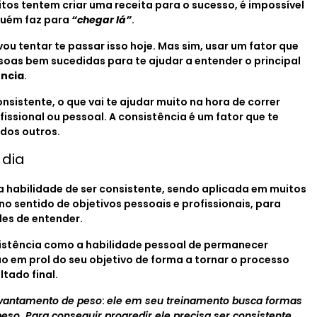
tos tentem criar uma receita para o sucesso, é impossível
guém faz para
“chegar lá”
.
ou tentar te passar isso hoje. Mas sim, usar um fator que
oas bem sucedidas para te ajudar a entender o principal
ência
.
nsistente, o que vai te ajudar muito na hora de correr
ofissional ou pessoal. A consistência é um fator que te
 dos outros.
 dia
 habilidade de ser consistente, sendo aplicada em muitos
no sentido de objetivos pessoais e profissionais, para
les de entender.
sistência como a habilidade pessoal de permanecer
 em prol do seu objetivo de forma a tornar o processo
tado final.
evantamento de peso
:
ele em seu treinamento busca formas
eso. Para conseguir progredir ele precisa ser consistente