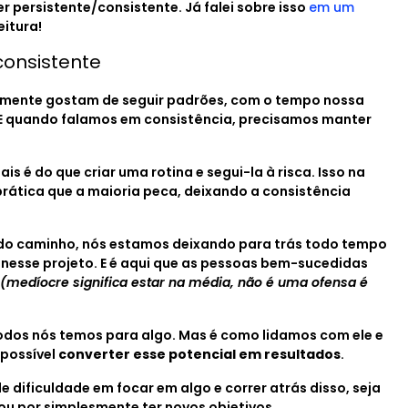
ser persistente/consistente. Já falei sobre isso
em um
eitura!
onsistente
mente gostam de seguir padrões, com o tempo nossa
 E quando falamos em consistência, precisamos manter
is é do que criar uma rotina e segui-la à risca. Isso na
prática que a maioria peca, deixando a consistência
do caminho, nós estamos deixando para trás todo tempo
 nesse projeto. E é aqui que as pessoas bem-sucedidas
(medíocre significa estar na média, não é uma ofensa é
odos nós temos para algo. Mas é como lidamos com ele e
 possível
converter esse potencial em resultados
.
dificuldade em focar em algo e correr atrás disso, seja
 ou por simplesmente ter novos objetivos.