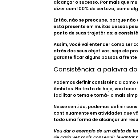
alcançar o sucesso. Por mais que mui
dizer com 100% de certeza, como al
Então, não se preocupe, porque não v
está presente em muitas dessas pess
ponto de suas trajetórias:
a consist
Assim, você vai entender como ser co
atrás dos seus objetivos, seja ele pr
garante ficar alguns passos a frente
Consistência: a palavra do
Podemos definir consistência como a
âmbitos. No texto de hoje, vou focar 
facilitar o tema e torná-lo mais simp
Nesse sentido, podemos definir con
continuamente em atividades que vão
todo uma forma de alcançar um resul
Vou dar o exemplo de um atleta de l
de cada vez mais conseguir levantar p