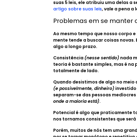
suas 5 leis, ele atribuiu uma delas a 
artigo sobre suas leis
, vale a pena a l
Problemas em se manter c
Ao mesmo tempo que nosso corpo e 
mente tende a buscar coisas novas.
algo a longo prazo.
Consistência
(nesse sentido)
nada ma
teoria é bastante simples, mas é na 
totalmente de lado.
Quando desistimos de algo no meio 
(e possivelmente, dinheiro)
investido
separam-se das pessoas medíocres
onde a maioria está)
.
Potencial é algo que praticamente t
nos tornamos consistentes que será
Porém, muitos de nós tem uma grande 
por se tornar monótono e repetitivo