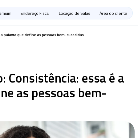
remium
Endereço Fiscal
Locação de Salas
Área do cliente
é a palavra que define as pessoas bem-sucedidas
: Consistência: essa é a
ine as pessoas bem-