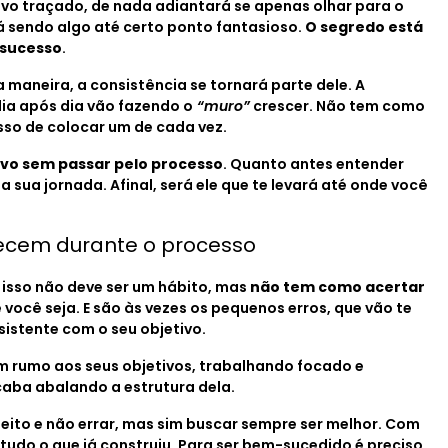
tivo traçado, de nada adiantará se apenas olhar para o
rá sendo algo até certo ponto fantasioso.
O segredo está
 sucesso
.
maneira, a consistência se tornará parte dele. A
ia após dia vão fazendo o
“muro”
crescer. Não tem como
sso de colocar um de cada vez.
vo sem passar pelo processo
. Quanto antes entender
na sua jornada. Afinal, será ele que te levará até onde você
tecem durante o processo
e isso não deve ser um hábito, mas
não tem como acertar
 você seja. E são às vezes os pequenos erros, que vão te
nsistente com o seu objetivo.
m rumo aos seus objetivos, trabalhando focado e
caba abalando a estrutura dela.
rfeito e não errar, mas sim buscar sempre ser melhor. Com
 tudo o que já construiu. Para ser bem-sucedido é preciso