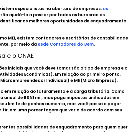
existem especialistas na abertura de empresas:
os
derão ajudá-lo a passar por todas as burocracias
identificar as melhores oportunidades de enquadramento
omo MEI, existem contadores e escritórios de contabilidade
ente, por meio da
Rede Contadores do Bem
.
sa e o CNAE
es iniciais que você deve tomar são o tipo de empresa e o
 Atividades Econômicas). Em relação ao primeiro ponto,
 (Microempreendedor Individual) e ME (Micro Empresa).
são em relação ao faturamento e à carga tributária. Como
o anual de R$ 81 mil, mas paga impostos unificados em
 seu limite de ganhos aumenta, mas você passa a pagar
emitir, em uma porcentagem que varia de acordo com seu
ferentes possibilidades de enquadramento para quem quer