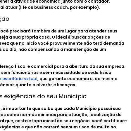
olher a atividade econômica junto com o contador,
atuar (life ou business coach, por exemplo).
ação
você precisará também de um lugar para atender seus
seja a sua própria casa. O ideal é buscar opções de
a vez que no início você provavelmente não terá demanda
eis do dia, não compensando a manutenção de um
dereço fiscal e comercial para a abertura da sua empresa.
em funcionários e sem necessidade de sede física
 escritório virtual
, que garante economia e, ao mesmo
ncias quanto a alvarás e licenças.
as exigências do seu Município
s, é importante que saiba que cada Município possui sua
ntos como normas mínimas para atuação, localização de
l que, nesta etapa inicial do seu negócio, você certifique-
xigências e que não correrá nenhum risco de multa no