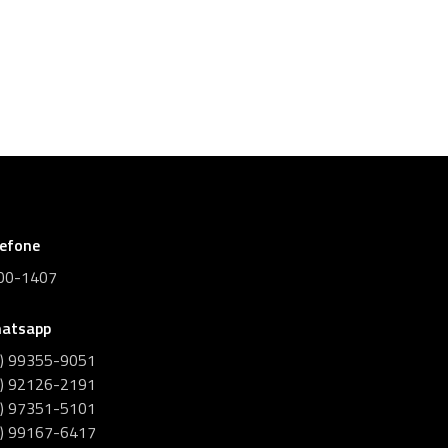
lefone
00-1407
atsapp
1) 99355-9051
1) 92126-2191
1) 97351-5101
1) 99167-6417