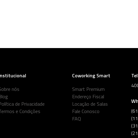
Institucional
Coworking Smart
Te
40
Sobre nós
Smart Premium
Blog
Endereço Fiscal
Wh
Política de Privacidade
Locação de Salas
(6
Termos e Condições
Fale Conosco
(1
FAQ
(3
(2