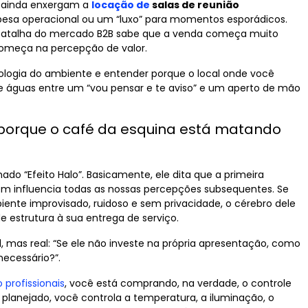
 ainda enxergam a
locação de
salas de reunião
a operacional ou um “luxo” para momentos esporádicos.
batalha do mercado B2B sabe que a venda começa muito
começa na percepção de valor.
ologia do ambiente e entender porque o local onde você
 de águas entre um “vou pensar e te aviso” e um aperto de mão
 porque o café da esquina está matando
do “Efeito Halo”. Basicamente, ele dita que a primeira
m influencia todas as nossas percepções subsequentes. Se
te improvisado, ruidoso e sem privacidade, o cérebro dele
 estrutura à sua entrega de serviço.
el, mas real: “Se ele não investe na própria apresentação, como
necessário?”.
 profissionais
, você está comprando, na verdade, o controle
 planejado, você controla a temperatura, a iluminação, o