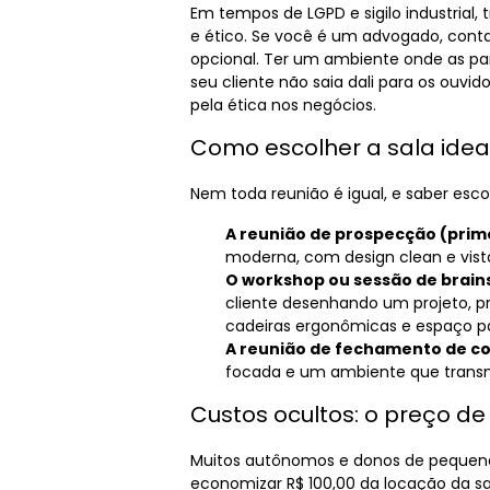
Em tempos de LGPD e sigilo industrial, 
e ético. Se você é um advogado, contad
opcional. Ter um ambiente onde as pa
seu cliente não saia dali para os ouvid
pela ética nos negócios.
Como escolher a sala idea
Nem toda reunião é igual, e saber esco
A reunião de prospecção (prim
moderna, com design clean e vista
O workshop ou sessão de brain
cliente desenhando um projeto, p
cadeiras ergonômicas e espaço par
A reunião de fechamento de co
focada e um ambiente que transmi
Custos ocultos: o preço de
Muitos autônomos e donos de pequena
economizar R$ 100,00 da locação da sal