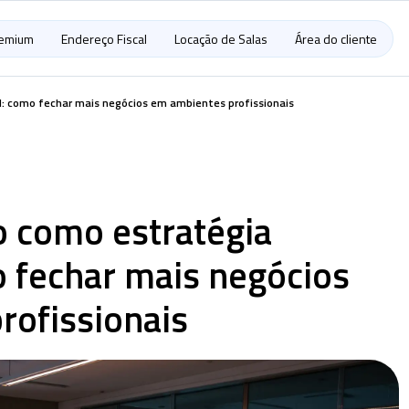
remium
Endereço Fiscal
Locação de Salas
Área do cliente
l: como fechar mais negócios em ambientes profissionais
o como estratégia
 fechar mais negócios
rofissionais