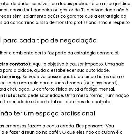
tratar de dados sensíveis em locais públicos é um risco jurídico
or, consultor financeiro ou gestor de TI, a privacidade não é
redes têm isolamento acústico garante que a estratégia do
os da concorrência. Isso demonstra profissionalismo e respeito
l para cada tipo de negociação
lher o ambiente certo faz parte da estratégia comercial.
eiro contato):
Aqui, o objetivo é causar impacto. Uma sala
 para a cidade, ajuda a estabelecer sua autoridade.
storming:
Se você vai passar quatro ou cinco horas com o
recisa de uma sala com quadro branco (ou glass board),
a circulação. O conforto físico evita a fadiga mental.
ntrato:
Esta pede sobriedade. Uma mesa formal, iluminação
te seriedade e foco total nos detalhes do contrato.
 não ter um espaço profissional
s empresas fazem a conta errada. Eles pensam: “Vou
a e fazer a reunião no café”. O que eles não calculam é o