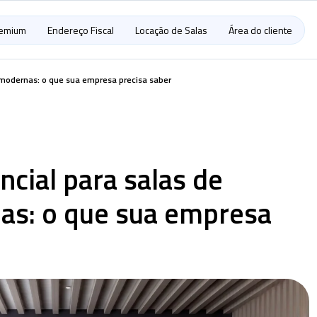
remium
Endereço Fiscal
Locação de Salas
Área do cliente
 modernas: o que sua empresa precisa saber
ncial para salas de
as: o que sua empresa