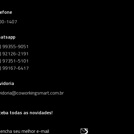
lefone
00-1407
atsapp
1) 99355-9051
1) 92126-2191
1) 97351-5101
1) 99167-6417
vidoria
vidoria@coworkingsmart.com.br
ceba todas as novidades!