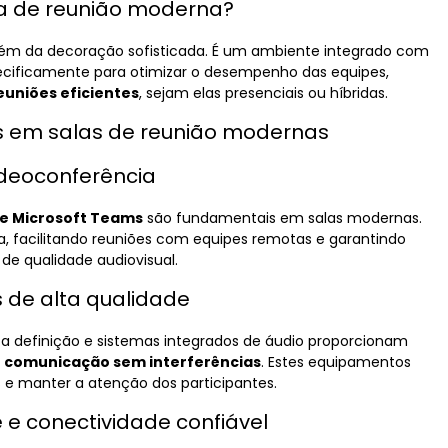
la de reunião moderna?
lém da decoração sofisticada. É um ambiente integrado com
ecificamente para otimizar o desempenho das equipes,
euniões eficientes
, sejam elas presenciais ou híbridas.
is em salas de reunião modernas
deoconferência
e Microsoft Teams
são fundamentais em salas modernas.
 facilitando reuniões com equipes remotas e garantindo
de qualidade audiovisual.
 de alta qualidade
lta definição e sistemas integrados de áudio proporcionam
 comunicação sem interferências
. Estes equipamentos
as e manter a atenção dos participantes.
e e conectividade confiável