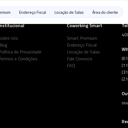
remium
Endereço Fiscal
Locação de Salas
Área do cliente
Institucional
Coworking Smart
Te
40
Sobre nós
Smart Premium
Blog
Endereço Fiscal
Wh
Política de Privacidade
Locação de Salas
(6
Termos e Condições
Fale Conosco
(1
FAQ
(3
(2
Ou
ou
Re