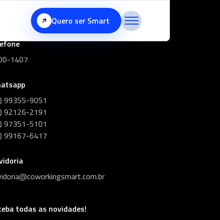
Quero ser Smart
lefone
00-1407
atsapp
1) 99355-9051
1) 92126-2191
1) 97351-5101
1) 99167-6417
vidoria
vidoria@coworkingsmart.com.br
ceba todas as novidades!