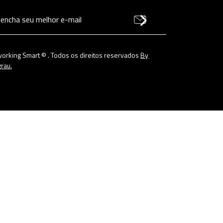
orking Smart © . Todos os direitos reservados
By
rau.