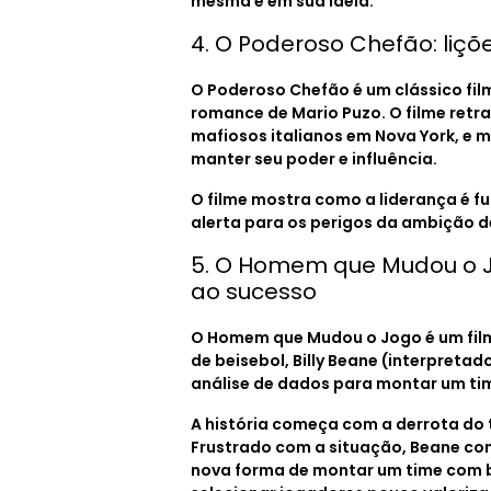
mesma e em sua ideia.
4. O Poderoso Chefão: liç
O Poderoso Chefão é um clássico fil
romance de Mario Puzo. O filme retra
mafiosos italianos em Nova York, e 
manter seu poder e influência.
O filme mostra como a liderança é 
alerta para os perigos da ambição d
5. O Homem que Mudou o J
ao sucesso
O Homem que Mudou o Jogo é um filme
de beisebol, Billy Beane (interpretad
análise de dados para montar um ti
A história começa com a derrota do 
Frustrado com a situação, Beane co
nova forma de montar um time com b