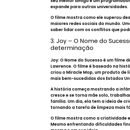
seu melhor amigo e um programador.
expande para outras universidades.
O filme mostra como ele superou des
maiores redes sociais do mundo. Uma
saber lidar com os conflitos que po
3. Joy – O Nome do Sucesso
determinação
Joy: O Nome do Sucesso é um filme de 
Lawrence. O filme é baseado na hist
criou o Miracle Mop, um produto de 
mais bem-sucedidas dos Estados Un
A história começa mostrando a infânc
cresce e se torna mãe solo, trabal
família. Um dia, ela tem a ideia de c
tornando a tarefa de limpeza mais fác
O filme mostra como a criatividade 
Mesmo enfrentando dificuldades fina