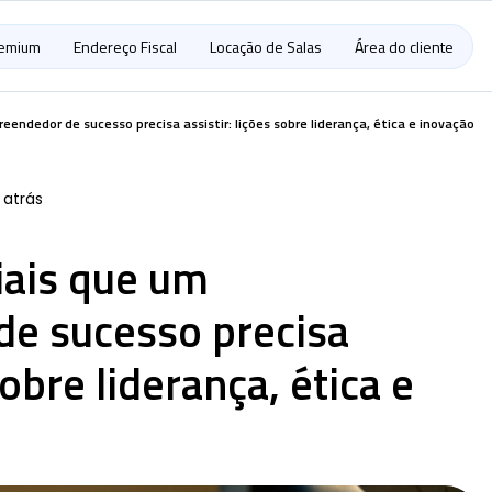
remium
Endereço Fiscal
Locação de Salas
Área do cliente
endedor de sucesso precisa assistir: lições sobre liderança, ética e inovação
 atrás
iais que um
e sucesso precisa
sobre liderança, ética e