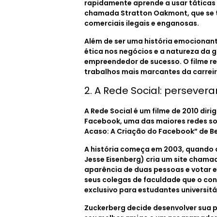
rapidamente aprende a usar táticas 
chamada Stratton Oakmont, que se t
comerciais ilegais e enganosas.
Além de ser uma história emocionan
ética nos negócios e a natureza da 
empreendedor de sucesso. O filme re
trabalhos mais marcantes da carreir
2. A Rede Social: persever
A Rede Social é um filme de 2010 diri
Facebook, uma das maiores redes soci
Acaso: A Criação do Facebook” de Be
A história começa em 2003, quando 
Jesse Eisenberg) cria um site cham
aparência de duas pessoas e votar e
seus colegas de faculdade que o conv
exclusivo para estudantes universitá
Zuckerberg decide desenvolver sua pr