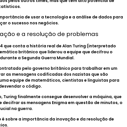
dos pelos outros times, mas que têm alto potencial de
tísticos.
importância de usar a tecnologia e a análise de dados para
çar o sucesso nos negócios.
ovação e a resolução de problemas
4 que conta a história real de Alan Turing (interpretado
ático britânico que liderou a equipe que decifrou o
 durante a Segunda Guerra Mundial.
ontratado pelo governo britânico para trabalhar em um
ifrar as mensagens codificadas dos nazistas que são
a uma equipe de matemáticos, cientistas e linguistas para
desvendar o código.
, Turing finalmente consegue desenvolver a máquina, que
de decifrar as mensagens Enigma em questão de minutos, o
cial na guerra.
e é sobre a importância da inovação e da resolução de
ios.