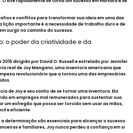
 O site rapidamente se torna um sucesso em Harvard e se
afios e conflitos para transformar sua ideia em uma das
 lição importante é a necessidade de trabalho duro e de
dem surgir no caminho do sucesso.
: o poder da criatividade e da
2015 dirigido por David O. Russell e estrelado por Jennifer
ória real de Joy Mangano, uma inventora americana que
limpeza revolucionário que a tornou uma das empresárias
idos.
ia de Joy e seu sonho de se tornar uma inventora. Ela
hando em empregos mal remunerados para sustentar sua
riar um esfregão que possa ser torcido sem usar as mãos,
il e eficiente.
e a determinação são essenciais para alcançar o sucesso.
nceiras e familiares, Joy nunca perdeu a confiança em si