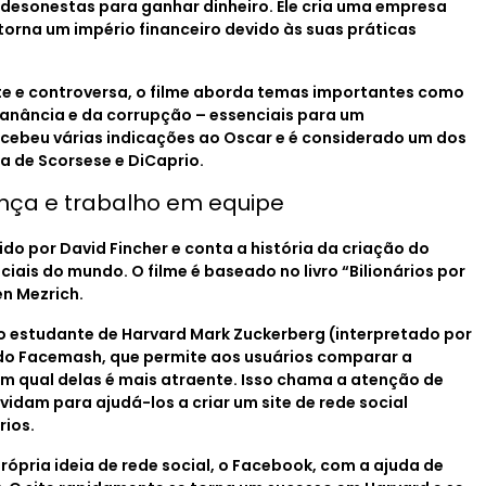
desonestas para ganhar dinheiro. Ele cria uma empresa
orna um império financeiro devido às suas práticas
te e controversa, o filme aborda temas importantes como
ganância e da corrupção – essenciais para um
cebeu várias indicações ao Oscar e é considerado um dos
a de Scorsese e DiCaprio.
ança e trabalho em equipe
gido por David Fincher e conta a história da criação do
ais do mundo. O filme é baseado no livro “Bilionários por
n Mezrich.
o estudante de Harvard Mark Zuckerberg (interpretado por
ado Facemash, que permite aos usuários comparar a
m qual delas é mais atraente. Isso chama a atenção de
idam para ajudá-los a criar um site de rede social
rios.
ópria ideia de rede social, o Facebook, com a ajuda de